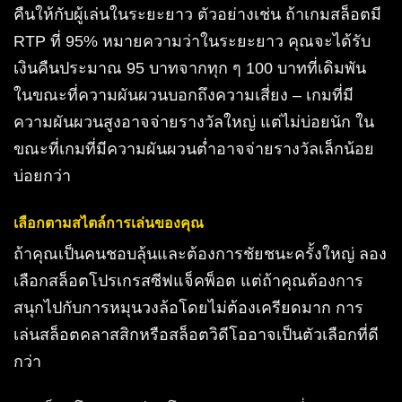
คืนให้กับผู้เล่นในระยะยาว ตัวอย่างเช่น ถ้าเกมสล็อตมี
RTP ที่ 95% หมายความว่าในระยะยาว คุณจะได้รับ
เงินคืนประมาณ 95 บาทจากทุก ๆ 100 บาทที่เดิมพัน
ในขณะที่ความผันผวนบอกถึงความเสี่ยง – เกมที่มี
ความผันผวนสูงอาจจ่ายรางวัลใหญ่ แต่ไม่บ่อยนัก ใน
ขณะที่เกมที่มีความผันผวนต่ำอาจจ่ายรางวัลเล็กน้อย
บ่อยกว่า
เลือกตามสไตล์การเล่นของคุณ
ถ้าคุณเป็นคนชอบลุ้นและต้องการชัยชนะครั้งใหญ่ ลอง
เลือกสล็อตโปรเกรสซีฟแจ็คพ็อต แต่ถ้าคุณต้องการ
สนุกไปกับการหมุนวงล้อโดยไม่ต้องเครียดมาก การ
เล่นสล็อตคลาสสิกหรือสล็อตวิดีโออาจเป็นตัวเลือกที่ดี
กว่า