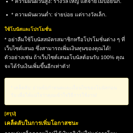
* ความผันผวนสูง: รางวัลใหญ่ แต่จ่ายไม่บ่อยนัก.
* ความผันผวนต่ำ: จ่ายบ่อย แต่รางวัลเล็ก.
ใช้โบนัสและโปรโมชั่น
* อย่าลืมใช้โบนัสสมัครสมาชิกหรือโปรโมชั่นต่าง ๆ ที่
เว็บไซต์เสนอ ซึ่งสามารถเพิ่มเงินทุนของคุณได้!
ตัวอย่างเช่น ถ้าเว็บไซต์เสนอโบนัสต้อนรับ 100% คุณ
จะได้รับเงินเพิ่มขึ้นอีกเท่าตัว!
* เคล็ดลับ: อ่านข้อกำหนดและเงื่อนไขของโบนัสก่อน
รับ เพื่อให้แน่ใจว่าคุณเข้าใจวิธีการใช้งาน!
[สรุป]
เคล็ดลับในการเพิ่มโอกาสชนะ