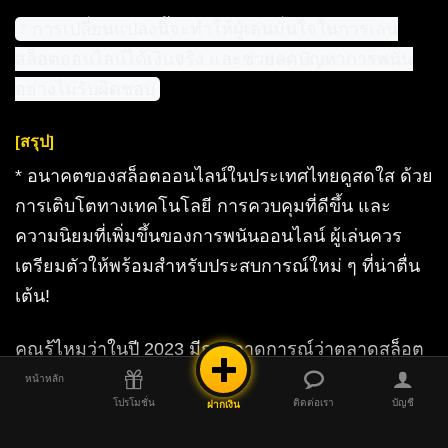
* การเปลี่ยนแปลงนี้จะทำให้ผู้เล่นมั่นใจในการเล่น
สล็อตออนไลน์ได้เงินจริง และช่วยลดปัญหาการพนัน
อย่างไม่รับผิดชอบ
[สรุป]
* อนาคตของสล็อตออนไลน์ในประเทศไทยดูสดใส ด้วย
การเติบโตทางเทคโนโลยี การควบคุมที่ดีขึ้น และ
ความนิยมที่เพิ่มขึ้นของการพนันออนไลน์ ผู้เล่นควร
เตรียมตัวให้พร้อมสำหรับประสบการณ์ใหม่ ๆ ที่น่าตื่น
เต้น!
คุณรู้ไหมว่าในปี 2023 มีการคาดการณ์ว่าตลาดสล็อต
ออนไลน์ในประเทศไทยจะเติบโตขึ้นถึง 25%? นี่ไม่ใช่
หน้าหลัก
โปรโมชั่น
ติดต่อเรา
บัญชี
ฝากเงิน
แค่ตัวเลข แต่เป็นสัญญาณที่ชัดเจนว่าผู้คนหันมาสนใจ
การพนันออนไลน์มากขึ้น!