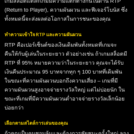
เกมสล็อตแต่ละเกมมีความแตกต่างกันในด้าน RTP
(Return to Player), ความผันผวน และฟีเจอร์โบนัส ซึ่ง
ทั้งหมดนี้จะส่งผลต่อโอกาสในการชนะของคุณ
ทำความเข้าใจ RTP และความผันผวน
RTP คือเปอร์เซ็นต์ของเงินเดิมพันทั้งหมดที่เกมจะ
คืนให้กับผู้เล่นในระยะยาว ตัวอย่างเช่น ถ้าเกมสล็อตมี
RTP ที่ 95% หมายความว่าในระยะยาว คุณจะได้รับ
เงินคืนประมาณ 95 บาทจากทุก ๆ 100 บาทที่เดิมพัน
ในขณะที่ความผันผวนบอกถึงความเสี่ยง – เกมที่มี
ความผันผวนสูงอาจจ่ายรางวัลใหญ่ แต่ไม่บ่อยนัก ใน
ขณะที่เกมที่มีความผันผวนต่ำอาจจ่ายรางวัลเล็กน้อย
บ่อยกว่า
เลือกตามสไตล์การเล่นของคุณ
ถ้าคุณเป็นคนชอบลุ้นและต้องการชัยชนะครั้งใหญ่ ลอง