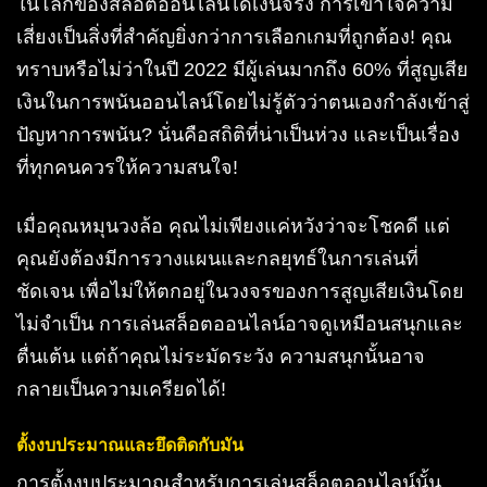
ในโลกของสล็อตออนไลน์ได้เงินจริง การเข้าใจความ
เสี่ยงเป็นสิ่งที่สำคัญยิ่งกว่าการเลือกเกมที่ถูกต้อง! คุณ
ทราบหรือไม่ว่าในปี 2022 มีผู้เล่นมากถึง 60% ที่สูญเสีย
เงินในการพนันออนไลน์โดยไม่รู้ตัวว่าตนเองกำลังเข้าสู่
ปัญหาการพนัน? นั่นคือสถิติที่น่าเป็นห่วง และเป็นเรื่อง
ที่ทุกคนควรให้ความสนใจ!
เมื่อคุณหมุนวงล้อ คุณไม่เพียงแค่หวังว่าจะโชคดี แต่
คุณยังต้องมีการวางแผนและกลยุทธ์ในการเล่นที่
ชัดเจน เพื่อไม่ให้ตกอยู่ในวงจรของการสูญเสียเงินโดย
ไม่จำเป็น การเล่นสล็อตออนไลน์อาจดูเหมือนสนุกและ
ตื่นเต้น แต่ถ้าคุณไม่ระมัดระวัง ความสนุกนั้นอาจ
กลายเป็นความเครียดได้!
ตั้งงบประมาณและยึดติดกับมัน
การตั้งงบประมาณสำหรับการเล่นสล็อตออนไลน์นั้น