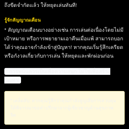
ถึงขีดจำกัดแล้ว ให้หยุดเล่นทันที!
รู้จักสัญญาณเตือน
* สัญญาณเตือนบางอย่างเช่น การเล่นต่อเนื่องโดยไม่มี
เป้าหมาย หรือการพยายามเอาคืนเมื่อแพ้ สามารถบอก
ได้ว่าคุณอาจกำลังเข้าสู่ปัญหา! หากคุณเริ่มรู้สึกเครียด
หรือกังวลเกี่ยวกับการเล่น ให้หยุดและพักผ่อนก่อน
* การพนันควรเป็นเพื่อความสนุก ไม่ใช่เพื่อสร้าง
ปัญหา!
* เคล็ดลับ: หากคุณรู้สึกว่าคุณกำลังสูญเสียการควบคุม
ให้พิจารณาขอคำปรึกษาจากผู้เชี่ยวชาญด้านสุขภาพ
จิต