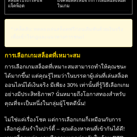
สล็อตโปรเกรสซีฟ
แจ็คพ็อตสะสมจากการเดิมพันทั้งหมด
แจ็คพ็อต
ในเกม
* เคล็ดลับ: ทดลองเล่นสล็อตฟรีก่อนเดิมพันด้วยเงินจริง
เพื่อเข้าใจกฎและแนวทางการชนะ!
การเลือกเกมสล็อตที่เหมาะสม
การเลือกเกมสล็อตที่เหมาะสมสามารถทำให้คุณชนะ
ได้มากขึ้น! แต่คุณรู้ไหมว่าในบรรดาผู้เล่นที่เล่นสล็อต
ออนไลน์ได้เงินจริง มีเพียง 30% เท่านั้นที่รู้วิธีเลือกเกม
อย่างมีประสิทธิภาพ? นั่นหมายถึงโอกาสทองสำหรับ
คุณที่จะเป็นหนึ่งในกลุ่มผู้โชคดีนั้น!
ไม่ใช่แค่เรื่องโชค แต่การเลือกเกมก็เหมือนกับการ
เลือกคู่เต้นรำในปาร์ตี้ – คุณต้องหาคนที่เข้ากันได้ดี!