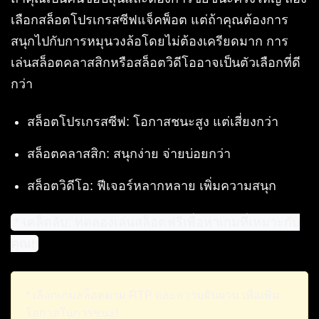
เลือกสล็อตโปรเกรสซีฟแจ็คพ็อต แต่ถ้าคุณต้องการ
สนุกไปกับการหมุนวงล้อโดยไม่ต้องเครียดมาก การ
เล่นสล็อตคลาสสิกหรือสล็อตวิดีโออาจเป็นตัวเลือกที่ดี
กว่า
สล็อตโปรเกรสซีฟ: โอกาสชนะสูง แต่เสี่ยงกว่า
สล็อตคลาสสิก: สนุกง่าย จ่ายบ่อยกว่า
สล็อตวิดีโอ: ฟีเจอร์หลากหลาย เพิ่มความสนุก
* เคล็ดลับ: ทดลองเล่นสล็อตฟรีเพื่อหาเกมที่เหมาะกับ
คุณ!
* เลือกเกมสล็อตตาม RTP และความผันผวน เพื่อเพิ่ม
โอกาสในการชนะ!