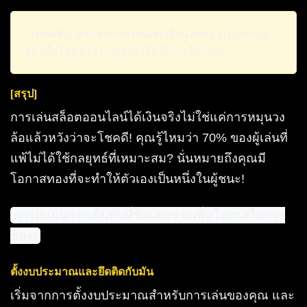
* เคล็ดลับ: อ่านข้อกำหนดและเงื่อนไขของโบนัสก่อน
รับ เพื่อให้แน่ใจว่าคุณเข้าใจวิธีการใช้งาน!
[สรุป]
การเล่นสล็อตออนไลน์ได้เงินจริงไม่ใช่แค่การหมุนวง
ล้อแล้วหวังว่าจะโชคดี! คุณรู้ไหมว่า 70% ของผู้เล่นที่
แพ้ไม่ได้ใช้กลยุทธ์ที่เหมาะสม? นั่นหมายถึงคุณมี
โอกาสทองที่จะทำให้ตัวเองเป็นหนึ่งในผู้ชนะ!
การมีแผนการเดิมพันที่ชัดเจนช่วยเพิ่มโอกาสในการ
ชนะ!
ตั้งงบประมาณและยึดติดกับมัน
เริ่มจากการตั้งงบประมาณสำหรับการเล่นของคุณ และ