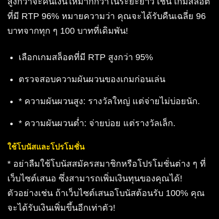
สูงกว่าจะคืนเงินให้มากกว่าในระยะยาว เช่น เกมสล็อต
ที่มี RTP 96% หมายความว่า คุณจะได้รับคืนเฉลี่ย 96
บาทจากทุก ๆ 100 บาทที่เดิมพัน!
เลือกเกมสล็อตที่มี RTP สูงกว่า 95%
ตรวจสอบความผันผวนของเกมก่อนเล่น
* ความผันผวนสูง: รางวัลใหญ่ แต่จ่ายไม่บ่อยนัก.
* ความผันผวนต่ำ: จ่ายบ่อย แต่รางวัลเล็ก.
ใช้โบนัสและโปรโมชั่น
* อย่าลืมใช้โบนัสสมัครสมาชิกหรือโปรโมชั่นต่าง ๆ ที่
เว็บไซต์เสนอ ซึ่งสามารถเพิ่มเงินทุนของคุณได้!
ตัวอย่างเช่น ถ้าเว็บไซต์เสนอโบนัสต้อนรับ 100% คุณ
จะได้รับเงินเพิ่มขึ้นอีกเท่าตัว!