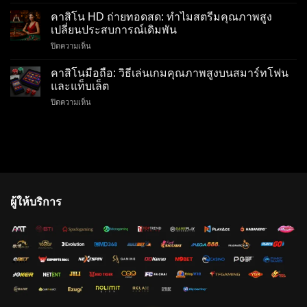
เดิม
ได้
ความ
พัน
เงิน
คาสิโน HD ถ่ายทอดสด: ทำไมสตรีมคุณภาพสูง
น่า
อีส
จริง:
เปลี่ยนประสบการณ์เดิมพัน
เชื่อ
ปอร์ต:
เช็ค
ถือ
บน
ปิดความเห็น
เริ่ม
ลาย
คา
ต้น
เซ็น
สิโน
วาง
คาสิโนมือถือ: วิธีเล่นเกมคุณภาพสูงบนสมาร์ทโฟน
ต์
HD
เดิม
และแท็บเล็ต
ผู้
ถ่ายทอด
พัน
ให้
บน
ปิดความเห็น
สด:
เกม
บริการ
คา
ทำไม
ไหน
และ
สิ
สตรี
และ
รีวิว
โน
ม
การ
จาก
มือ
คุณภาพ
จัดการ
ผู้
ถือ:
สูง
เงิน
เล่น
วิธี
เปลี่ยน
ทุน
เล่น
ประสบการณ์
เกม
เดิม
ผู้ให้บริการ
คุณภาพ
พัน
สูง
บน
สมา
ร์ท
โฟน
และ
แท็บเล็ต