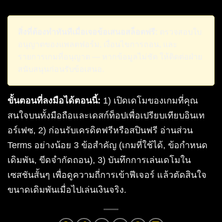
สิ่งที่ต้องทำทันทีเมื่อเจอข้อเสนอสล็อตฟรี:
ตรวจสอบใบ
อนุญาตของแพลตฟอร์ม, เงื่อนไขการถอน, และ
รายการเกมที่อนุญาต — หากข้อมูลไม่ชัด ให้ติดต่อฝ่าย
สนับสนุนก่อนรับข้อเสนอ.
ขั้นตอนที่ลงมือได้ตอนนี้:
1) เปิดเดโมของเกมที่คุณ
สนใจบนทั้งมือถือและเดสก์ท็อปเพื่อเปรียบเทียบอินเท
อร์เฟซ, 2) ก่อนรับเครดิตฟรีหรือสปินฟรี อ่านส่วน
Terms อย่างน้อย 3 ข้อสำคัญ (เกมที่ใช้ได้, ข้อกำหนด
เดิมพัน, ขีดจำกัดถอน), 3) บันทึกการเล่นเดโมใน
เซสชันสั้นๆ เพื่อดูความถี่การเข้าฟีเจอร์ แล้วตัดสินใจ
ขนาดเดิมพันเมื่อไปเล่นเงินจริง.