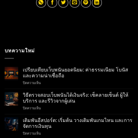
บทความใหม่
เปรียบเทียบเว็บพนันยอดนิยม: ค่าธรรมเนียม โบนัส
และความน่าเชื่อถือ
บน
ปิดความเห็น
เปรียบ
เทียบ
วิธีตรวจสอบเว็บพนันได้เงินจริง: เช็คลายเซ็นต์ ผู้ให้
เว็บ
บริการ และรีวิวจากผู้เล่น
พนัน
บน
ปิดความเห็น
ยอด
วิธี
นิยม:
ตรวจ
ค่า
เดิมพันอีสปอร์ต: เริ่มต้น วางเดิมพันเกมไหน และการ
สอบ
ธรรมเนียม
จัดการเงินทุน
เว็บ
โบนัส
บน
ปิดความเห็น
พนัน
และ