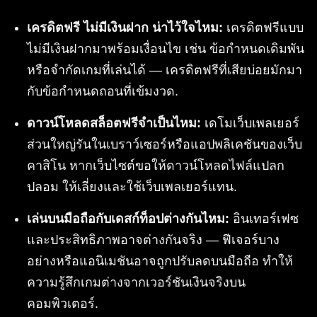
เครดิตฟรี ไม่มีเงินฝาก น่าไว้ใจไหม:
เครดิตฟรีแบบ
ไม่มีเงินฝากมาพร้อมเงื่อนไข เช่น ข้อกำหนดเดิมพัน
หรือจำกัดเกมที่เล่นได้ — เครดิตฟรีที่เสียบ่อยมักมา
กับข้อกำหนดถอนที่เข้มงวด.
ดาวน์โหลดสล็อตฟรีจำเป็นไหม:
เดโมเว็บเพลเยอร์
ส่วนใหญ่รันในเบราว์เซอร์หรือแอปพลิเคชันของเว็บ
คาสิโน หากเว็บไซต์ขอให้ดาวน์โหลดไฟล์แปลก
ปลอม ให้เลี่ยงและใช้เว็บเพลเยอร์แทน.
เล่นบนมือถือกับเดสก์ท็อปต่างกันไหม:
อินเทอร์เฟซ
และประสิทธิภาพอาจต่างกันจริง — ฟีเจอร์บาง
อย่างหรือแอนิเมชันอาจถูกปรับลดบนมือถือ ทำให้
ความรู้สึกเกมต่างจากเวอร์ชันเงินจริงบน
คอมพิวเตอร์.