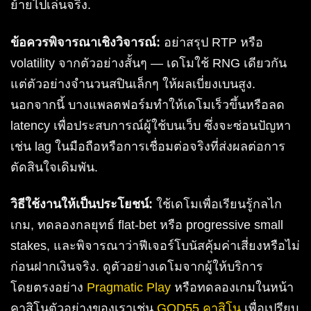
ย้ายไปเล่นจริง.
ข้อควรพิจารณาเชิงวิจารณ์:
อย่าสรุป RTP หรือ
volatility จากตัวอย่างสั้นๆ — เดโมใช้ RNG เดียวกัน
แต่ตัวอย่างจำนวนสปินเล็กๆ ให้ผลเบี่ยงเบนสูง.
นอกจากนี้ บางแพลตฟอร์มทำให้เดโมเร็วขึ้นหรือลด
latency เพื่อประสบการณ์ผู้ใช้บนเว็บ ซึ่งจะซ่อนปัญหา
เช่น lag ในมือถือหรือการเชื่อมต่อจริงที่ส่งผลต่อการ
ตัดสินใจเดิมพัน.
วิธีใช้งานให้เป็นประโยชน์:
ใช้เดโมเพื่อเรียนรู้กลไก
เกม, ทดลองกลยุทธ์ flat-bet หรือ progressive small
stakes, และพิจารณาว่าฟีเจอร์โบนัสคุ้มค่าเสี่ยงหรือไม่
ก่อนฝากเงินจริง. ดูตัวอย่างเดโมจากผู้ให้บริการ
โดยตรงอย่าง
Pragmatic Play
หรือทดลองเกมในหน้า
คาสิโนตัวอย่างของเราเช่น
GOD55 คาสิโน
เพื่อเปรียบ