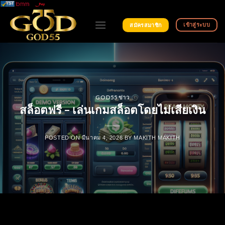
Skip
to
เข้าสู่ระบบ
สมัครสมาชิก
content
GOD55 ข่าว
สล็อตฟรี – เล่นเกมสล็อตโดยไม่เสียเงิน
POSTED ON
มีนาคม 4, 2026
BY
MAKITH MAKITH