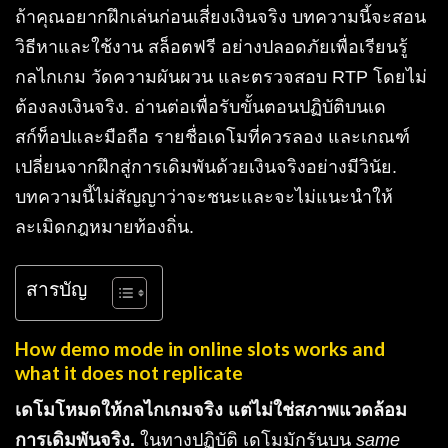
ถ้าคุณอยากฝึกเล่นก่อนเสี่ยงเงินจริง บทความนี้จะสอน
วิธีหาและใช้งาน สล็อตฟรี อย่างปลอดภัยเพื่อเรียนรู้
กลไกเกม วัดความผันผวน และตรวจสอบ RTP โดยไม่
ต้องลงเงินจริง. อ่านต่อเพื่อรับขั้นตอนปฏิบัติบนเด
สก์ท็อปและมือถือ รายชื่อเดโมที่ควรลอง และเกณฑ์
เปลี่ยนจากฝึกสู่การเดิมพันด้วยเงินจริงอย่างมีวินัย.
บทความนี้ไม่สัญญาว่าจะชนะและจะไม่แนะนำให้
ละเมิดกฎหมายท้องถิ่น.
สารบัญ
How demo mode in online slots works and
what it does not replicate
เดโมโหมดให้กลไกเกมจริง แต่ไม่ใช่สภาพแวดล้อม
การเดิมพันจริง.
ในทางปฏิบัติ เดโมมักรันบน
same